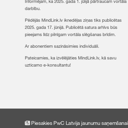
Informējam, ka 2025. gada 1. jūlijā pārtraucam vortāla
darbību.
Pēdējās MindLink.lv iknedēļas ziņas tiks publicētas
2025. gada 17. jūnijā. Publicētā satura arhīvs būs
pieejams līdz pilnīgam vortāla slēgšanas brīdim.
Ar abonentiem sazināsimies individuāli.
Pateicamies, ka izvēlējāties MindLink.lv, kā savu
uzticamo e-konsultantu!
Piesakies PwC Latvija jaunumu saņemšanai