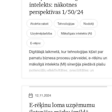
intelekts: nākotnes
atbildības un sadarbības principi, kas palīdzēs
perspektīvas 1/50/24
uzņēmumiem veiksmīgi ieviest e-rēķinu
sistēmu.
Atvērtie raksti
Tehnoloģijas
Nodokļi
Uzņēmējdarbība
Mākslīgais intelekts (AI)
E-rēķini
Digitālajā laikmetā, kur tehnoloģijas kļūst par
pamatu biznesa procesu pārveidei, e-rēķinu un
mākslīgā intelekta (MI) sinerģija piedāvā plašu
potenciālu efektivitātes, precizitātes un
atbilstības uzlabošanai. Taču līdz ar straujo MI
tehnoloģiju attīstību pieaug arī nepieciešamība
pēc skaidriem normatīviem, kas nodrošina
ētisku praksi un datu aizsardzību. Šajā rakstā
12.11.2024
aplūkosim, kā e-rēķinu un MI tehnoloģiju
E-rēķinu loma uzņēmumu
integrācija maina uzņēmējdarbību, kādi ir