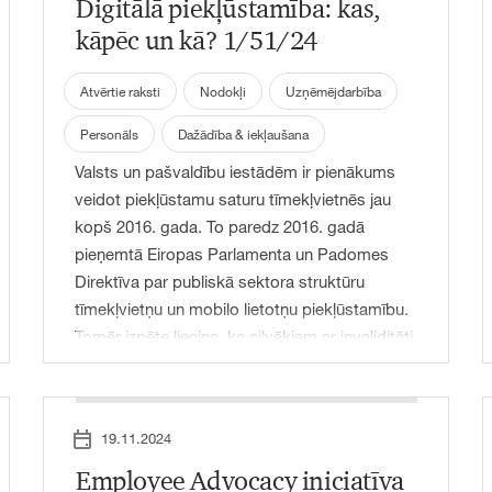
Digitālā piekļūstamība: kas,
rakstā aplūkots, kā tie ietekmē un papildina
viens otru.
kāpēc un kā? 1/51/24
Atvērtie raksti
Nodokļi
Uzņēmējdarbība
Personāls
Dažādība & iekļaušana
Valsts un pašvaldību iestādēm ir pienākums
veidot piekļūstamu saturu tīmekļvietnēs jau
kopš 2016. gada. To paredz 2016. gadā
pieņemtā Eiropas Parlamenta un Padomes
Direktīva par publiskā sektora struktūru
tīmekļvietņu un mobilo lietotņu piekļūstamību.
Tomēr izpēte liecina, ka cilvēkiem ar invaliditāti
joprojām ir lielas grūtības piekļūt informācijai
sev nepieciešamā veidā. Piemēram, šā gada
augustā pēc 15 valsts un pašvaldību iestāžu
19.11.2024
mājaslapu izpētes tiesībsargs secinājis, ka
neviena no tām nav pilnvērtīgi piekļūstama
Employee Advocacy iniciatīva