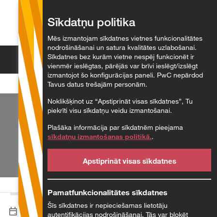
Sīkdatņu politika
Latviešu
Mēs izmantojam sīkdatnes vietnes funkcionalitātes
nodrošināšanai un satura kvalitātes uzlabošanai.
Sīkdatnes bez kurām vietne nespēj funkcionēt ir
Meklēt
vienmēr ieslēgtas, pārējās var brīvi ieslēgt/izslēgt
izmantojot šo konfigurācijas paneli. PwC nepārdod
Tavus datus trešajām personām.
Noklikšķinot uz “Apstiprināt visas sīkdatnes”, Tu
piekrīti visu sīkdatņu veidu izmantošanai.
Plašāka informācija par sīkdatnēm pieejama
sīkdatņu izmantošanas politikā.
.
Apstiprināt visas sīkdatnes
Pamatfunkcionalitātes sīkdatnes
Šīs sīkdatnes ir nepieciešamas lietotāju
07.01.2025
autentifikācijas nodrošināšanai. Tās var bloķēt