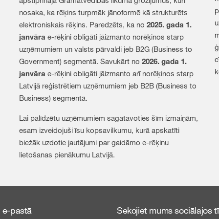
apstiprināja Grāmatvedības likuma grozījumus, kuri
p
nosaka, ka rēķins turpmāk jānoformē kā strukturēts
u
elektroniskais rēķins. Paredzēts, ka no
2025. gada 1.
m
janvāra
e-rēķini obligāti jāizmanto norēķinos starp
ģ
uzņēmumiem un valsts pārvaldi jeb B2G (Business to
c
Government) segmentā. Savukārt no
2026. gada 1.
k
janvāra
e-rēķini obligāti jāizmanto arī norēķinos starp
Latvijā reģistrētiem uzņēmumiem jeb B2B (Business to
Business) segmentā.
Lai palīdzētu uzņēmumiem sagatavoties šīm izmaiņām,
esam izveidojuši īsu kopsavilkumu, kurā apskatīti
biežāk uzdotie jautājumi par gaidāmo e-rēķinu
lietošanas pienākumu Latvijā.
 e-pastā
Sekojiet mums sociālajos tī