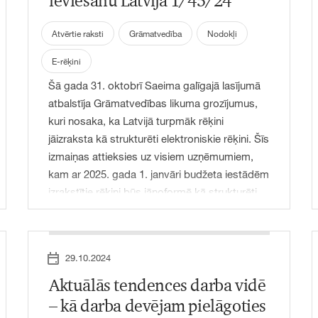
ieviešanu Latvijā 1/45/24
publikācijai, pateicoties personiskajiem
kontaktiem un lielākai uzticamībai.
Atvērtie raksti
Grāmatvedība
Nodokļi
E-rēķini
Šā gada 31. oktobrī Saeima galīgajā lasījumā
atbalstīja Grāmatvedības likuma grozījumus,
kuri nosaka, ka Latvijā turpmāk rēķini
jāizraksta kā strukturēti elektroniskie rēķini. Šīs
izmaiņas attieksies uz visiem uzņēmumiem,
kam ar 2025. gada 1. janvāri budžeta iestādēm
izrakstītie rēķini būs jānoformē kā strukturēti
elektroniskie rēķini. No 2026. gada 1. janvāra šī
prasība būs obligāta arī uzņēmumu
savstarpējos darījumos Latvijā (Business to
29.10.2024
Business – B2B).
Aktuālās tendences darba vidē
– kā darba devējam pielāgoties