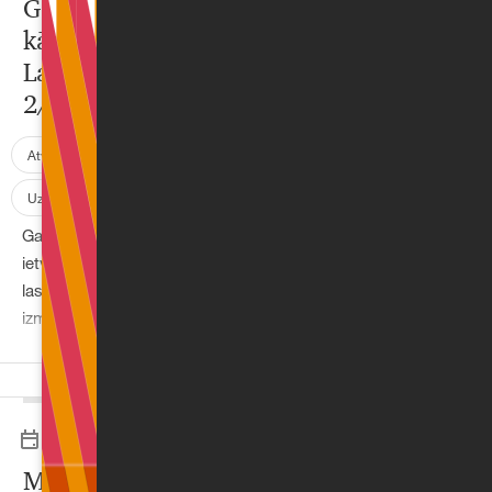
Gatavojoties 2025. gadam:
kādas izmaiņas sagaidāmas
Latvijas nodokļu sistēmā
2/51/24
Atvērtie raksti
NĪN
UIN
Nodokļi
Uzņēmējdarbība
IIN
Gadskārtējā valsts budžeta pieņemšanas
ietvaros šā gada 4. decembrī Saeima galīgajā
lasījumā ir pieņēmusi vairākas būtiskas
izmaiņas nodokļu jomā, kuras ir stājušās jau
spēkā, bet būs piemērojamas ar 2025. gada 1.
janvāri. Šajā rakstā aplūkosim svarīgākās
izmaiņas, kas ietekmēs gan iedzīvotājus, gan
uzņēmumus, ieviešot izmaiņas iedzīvotāju
19.11.2024
ienākuma nodoklī (IIN) un citās nodokļu jomās.
Mākslīgā intelekta loma