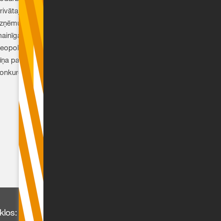
rivātajā sektorā. Tomēr mūsdienu ģimenes
zņēmumiem ir jārisina vairāki izaicinājumi strauji
ainīgajā uzņēmējdarbības vidē: ekonomiskā un
eopolitiskā nestabilitāte, tehnoloģiskie izaicinājumi,
īņa par kvalificētiem talantiem, kiberriski un saasināta
onkurence.
klos: