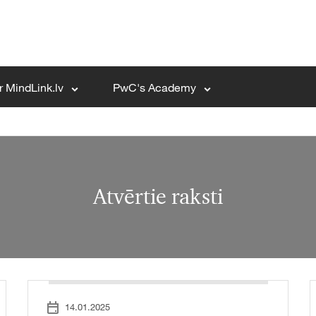
r MindLink.lv
PwC's Academy
Atvērtie raksti
14.01.2025