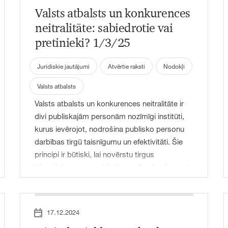
Valsts atbalsts un konkurences
neitralitāte: sabiedrotie vai
pretinieki? 1/3/25
Juridiskie jautājumi
Atvērtie raksti
Nodokļi
Valsts atbalsts
Valsts atbalsts un konkurences neitralitāte ir
divi publiskajām personām nozīmīgi institūti,
kurus ievērojot, nodrošina publisko personu
darbības tirgū taisnīgumu un efektivitāti. Šie
principi ir būtiski, lai novērstu tirgus
izkropļojumus un veicinātu godīgu konkurenci
starp publiskā un privātā sektora
uzņēmumiem. Lai arī pēdējā laikā šie jēdzieni ir
piesaistījuši plašāku uzmanību, to savstarpējā
17.12.2024
mijiedarbība vēl nav pietiekami izpētīta. Šajā