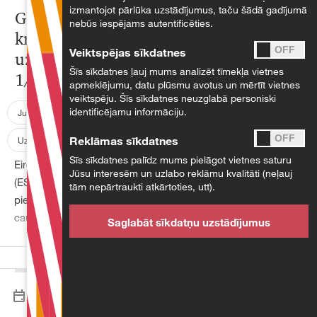
izmantojot pārlūka uzstādījumus, taču šādā gadījumā
Gaidāmi jaunumi patērētāju
nebūs iespējams autentificēties.
kreditēšanā – šoreiz
Veiktspējas sīkdatnes
uzmanības centrā reklāma
Šīs sīkdatnes ļauj mums analizēt tīmekļa vietnes
1/2/25
apmeklējumu, datu plūsmu avotus un mērtīt vietnes
veiktspēju. Šīs sīkdatnes neuzglabā personiski
identificējamu informāciju.
Juridiskie jautājumi
Atvērtie raksti
Nodokļi
Reklāmas sīkdatnes
Uzņēmējdarbība
Sīs sīkdatnes palīdz mums pielāgot vietnes saturu
Eiropas Parlamenta un Padomes Direktīva
Jūsu interesēm un uzlabo reklāmu kvalitāti (neļauj
(ES) 2023/2225 paredz uzlikt uzņēmējiem
tām nepārtraukti atkārtoties, utt).
pienākumu ievērot godīgu attieksmi un
caurspīdību kredītu reklāmās un līgumos,
Saglabāt sīkdatņu uzstādījumus
tādējādi veicinot patērētāju tiesību aizsardzību
un vienotā tirgus efektivitāti.
17.12.2024