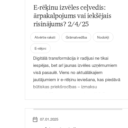
E-rēķinu izvēles ceļvedis:
ārpakalpojums vai iekšējais
risinājums? 2/4/25
Atvērtie raksti
Grāmatvedība
Nodokļi
E-rēķini
Digitālā transformācija ir radījusi ne tikai
iespējas, bet arī jaunas izvēles uzņēmumiem
visā pasaulē. Viens no aktuālākajiem
jautājumiem ir e-rēķinu ieviešana, kas piedāvā
būtiskas priekšrocības – izmaksu
samazināšanu, procesu automatizāciju un
precizitātes uzlabošanu. Tomēr e-rēķinu
ieviešana var būt arī izaicinājuiem pilna, un
uzņēmumiem ir jāizvēlas, vai izstrādāt iekšēju
07.01.2025
risinājumu vai izmantot ārpakalpojumus. Šajā