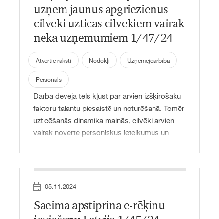
cilvēkiem ar invaliditāti. Šajā rakstā
uzņem jaunus apgriezienus –
skaidrosim, kas tieši ir piekļūstamība un kāpēc
cilvēki uzticas cilvēkiem vairāk
tā ir svarīga arī uzņēmumiem, kā arī aplūkosim
nekā uzņēmumiem 1/47/24
digitālo resursu un pakalpojumu
piekļūstamības būtību, pamatojumu,
Atvērtie raksti
Nodokļi
Uzņēmējdarbība
normatīvo regulējumu, praksi un ieteikumus
sekmīgai piekļūstamības nodrošināšanai.
Personāls
Darba devēja tēls kļūst par arvien izšķirošāku
faktoru talantu piesaistē un noturēšanā. Tomēr
uzticēšanās dinamika mainās, cilvēki arvien
vairāk novērtē personiskus ieteikumus un
rekomendācijas, ko spilgti demonstrē sociālie
mediji. Tādai pašai ziņai uzņēmuma sociālajos
medijos un darbinieka privātajā profilā būs
atšķirīgs tonis, sasniegtspēja un pienesums.
05.11.2024
Vidēji personīgā jeb darbinieka radītā
Saeima apstiprina e-rēķinu
publikācija var sasniegt iesaistes līmeni, kas ir
2–3 reizes augstāks nekā uzņēmuma