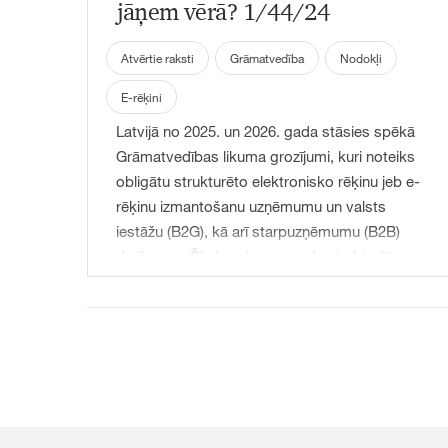
jāņem vērā? 1/44/24
Atvērtie raksti
Grāmatvedība
Nodokļi
E-rēķini
Latvijā no 2025. un 2026. gada stāsies spēkā
Grāmatvedības likuma grozījumi, kuri noteiks
obligātu strukturēto elektronisko rēķinu jeb e-
rēķinu izmantošanu uzņēmumu un valsts
iestāžu (B2G), kā arī starpuzņēmumu (B2B)
darījumos. Šīs izmaiņas paredz strukturēto e-
rēķinu ieviešanu, kas būtiski mainīs uzņēmumu
grāmatvedības un norēķinu procesus. Lai
nodrošinātu veiksmīgu pāreju uz e-rēķiniem un
izvairītos no neskaidrībām vai konfliktiem,
uzņēmumiem būs nepieciešams pielāgot
savus līgumus ar sadarbības partneriem. Šajā
rakstā aplūkosim galvenos aspektus un