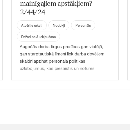
mainīgajiem apstākļiem?
2/44/24
Atvērtie raksti
Nodokļi
Personāls
Dažādība & iekļaušana
Augošās darba tirgus prasības gan vietējā,
gan starptautiskā līmenī liek darba devējiem
skaidri apzināt personāla politikas
uzlabojumus, kas piesaistīs un noturēs
šodienas darbaspēku. Taču talantu piesaistes
stratēģijas, mākslīgā intelekta satura
veidošanas rīku ieviešana, darbinieku
vajadzību izprašana un apmierināšana – tā ir
tikai aisberga virsotne. Līdz ar lielākiem
izaicinājumiem samazināt darbaspēka mainību
un veidot iekļaujošu un uz izaugsmi orientētu
darba vidi, uzņēmumiem jāvelta arvien vairāk