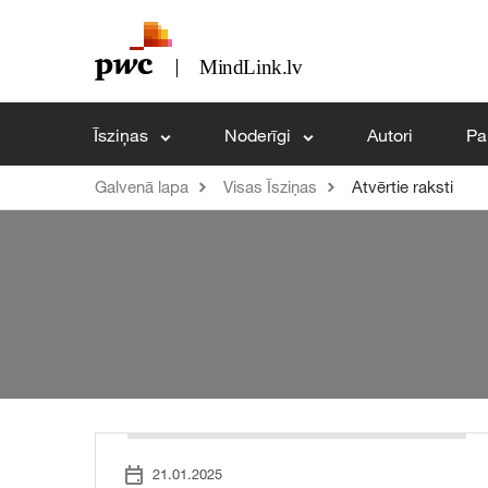
Īsziņas
Noderīgi
Autori
Pa
Galvenā lapa
Visas Īsziņas
Atvērtie raksti
21.01.2025