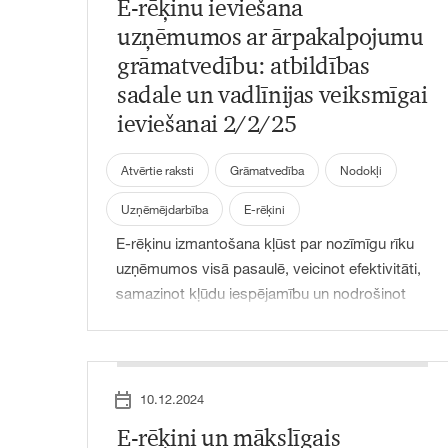
E-rēķinu ieviešana
rakstā aplūkosim abu pieeju būtību,
priekšrocības un izaicinājumus, lai palīdzētu
uzņēmumos ar ārpakalpojumu
uzņēmumiem pieņemt pārdomātu lēmumu.
grāmatvedību: atbildības
sadale un vadlīnijas veiksmīgai
ieviešanai 2/2/25
Atvērtie raksti
Grāmatvedība
Nodokļi
Uzņēmējdarbība
E-rēķini
E-rēķinu izmantošana kļūst par nozīmīgu rīku
uzņēmumos visā pasaulē, veicinot efektivitāti,
samazinot kļūdu iespējamību un nodrošinot
atbilstību nodokļu regulējumam. Tomēr
uzņēmumiem, kas izvēlējušies grāmatvedības
funkcijas deleģēt ārpakalpojumu sniedzējiem,
rodas jautājumi par to, kam jāuzņemas
10.12.2024
atbildība par e-rēķinu ieviešanu un pārvaldību.
E-rēķini un mākslīgais
Šajā rakstā aplūkotas galvenās lomas,