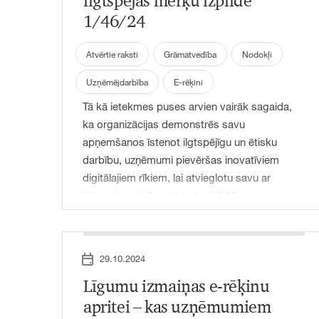
ilgtspējas mērķu izpildē
galvenie izaicinājumi un kas organizācijām
1/46/24
jāņem vērā, pielāgojoties mainīgajai
normatīvajai videi.
Atvērtie raksti
Grāmatvedība
Nodokļi
Uzņēmējdarbība
E-rēķini
Tā kā ietekmes puses arvien vairāk sagaida,
ka organizācijas demonstrēs savu
apņemšanos īstenot ilgtspējīgu un ētisku
darbību, uzņēmumi pievēršas inovatīviem
digitālajiem rīkiem, lai atvieglotu savu ar
ilgtspēju saistīto mērķu izpildi. Viens no
šādiem rīkiem ir elektroniskie rēķini (e-rēķini).
Lai gan e-rēķini var šķist tikai operatīva
funkcija, tai ir pārsteidzoši svarīga loma
29.10.2024
ilgtspējas kontekstā, palīdzot organizācijām
Līgumu izmaiņas e-rēķinu
uzlabot ilgtspēju un stiprināt pārvaldību.
apritei – kas uzņēmumiem