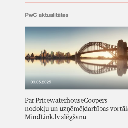
līgumu izmaiņas, kas jāveic, lai atbilstu
jaunajām prasībām un garantētu veiksmīgu e-
PwC aktualitātes
rēķinu apmaiņu.
09.05.2025
Par PricewaterhouseCoopers
nodokļu un uzņēmējdarbības vortāl
MindLink.lv slēgšanu