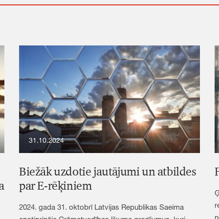
pūļu, lai apzinātu esošās tirgus tendences un
veidotu savu piedāvājumu. Šajā rakstā
iepazīstināsim lasītājus ar atziņām no PwC
ASV veiktā pētījuma “Workforce Radar”, kas
aptver uzņēmumus no visa PwC sadarbības
tīkla, un ar 2024. gada aprīļa aptaujas “Hopes
and Fears 2024” rezultātiem, kurā piedalījās
vairāk nekā 20 tūkstoši darbinieku, uzņēmumu
vadītāju un personāla nodaļas vadītāju.
31.10.2024
Biežāk uzdotie jautājumi un atbildes
a
par E-rēķiniem
Ģ
r
2024. gada 31. oktobrī Latvijas Republikas Saeima
n