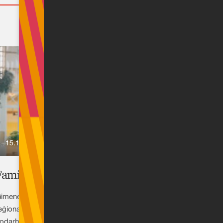
palielināšanai Latvijā un citviet Eiropā.
Skatīt vairāk
15.10.2024
Family Business Survey - CEE
imenes uzņēmumi sniedz būtisku ieguldījumu CEA
eģiona ekonomiskajā izaugsmē, attīstībā un
odarbinātībā, veidojot 40–50% no visām darbavietām