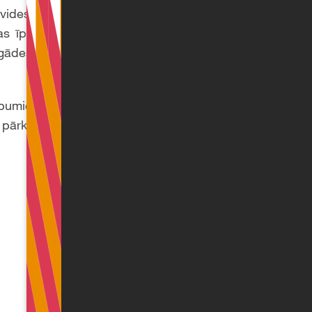
n vides pārkāpumus.
s īpaši vērsts pret
egādes ķēdēs netiek
āpumiem, kas aptver
s pārkāpums Likuma