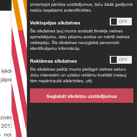
izmantojot pārlūka uzstādījumus, taču šādā gadījumā
nebūs iespējams autentificēties.
Veiktspējas sīkdatnes
Šīs sīkdatnes ļauj mums analizēt tīmekļa vietnes
apmeklējumu, datu plūsmu avotus un mērtīt vietnes
veiktspēju. Šīs sīkdatnes neuzglabā personiski
identificējamu informāciju.
Reklāmas sīkdatnes
Sīs sīkdatnes palīdz mums pielāgot vietnes saturu
s ķēdes uzticamības
Jūsu interesēm un uzlabo reklāmu kvalitāti (neļauj
 jāpievērš uzmanība
tām nepārtraukti atkārtoties, utt).
Saglabāt sīkdatņu uzstādījumus
m uzņēmumu piegādes
 2017. gadā ieviesa
 novērst riskus un