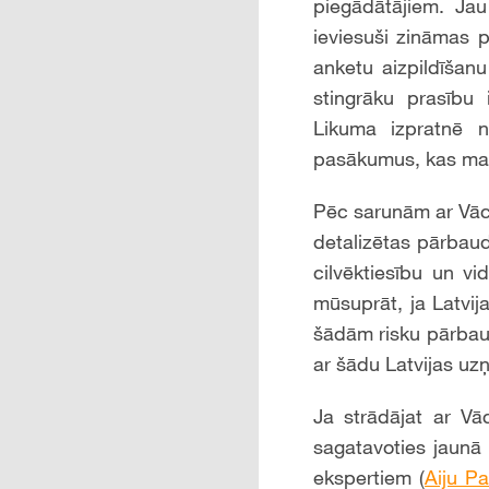
piegādātājiem. Jau
ieviesuši zināmas 
anketu aizpildīšan
stingrāku prasību 
Likuma izpratnē n
pasākumus, kas maz
Pēc sarunām ar Vāc
detalizētas pārbaud
cilvēktiesību un v
mūsuprāt, ja Latvij
šādām risku pārbaud
ar šādu Latvijas u
Ja strādājat ar Vā
sagatavoties jaun
ekspertiem (
Aiju Pa