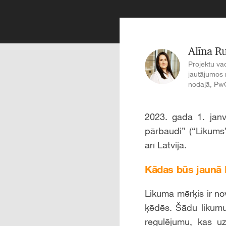
Alīna R
Projektu vad
jautājumos 
nodaļā, PwC
2023. gada 1. janv
pārbaudi” (“Likums
arī Latvijā.
Kādas būs jaunā 
Likuma mērķis ir n
ķēdēs. Šādu likumu
regulējumu, kas u