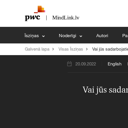
Īsziņas
Noderīgi
Autori
Pa
Galvenā lapa
Visas Īsziņas
Vai jūs sadarbojat
20.09.2022
English
Vai jūs sad