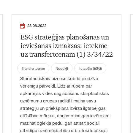
23.08.2022
ESG stratēģijas plānošanas un
ieviešanas izmaksas: ietekme
uz transfertcenām (1) 3/34/22
Transfertcenas
Nodokļi
Ilgtspēja (ESG)
Starptautiskais bizness šobrīd piedzīvo
vērienīgu pārveidi. Līdz ar rūpēm par
apkārtējās vides saglabāšanu starptautiskās
uzņēmumu grupas radikāli maina savu
stratēģiju un priekšplānā izvirza ilgtspējīgas
attīstības mērķus, apņemoties gan ievērojami
mazināt oglekļa pēdu, gan attīstīt sociāli
atbildīgu uzņēmējdarbību atbilstoši labākajai