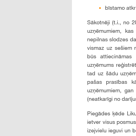
bīstamo atkr
Sākotnēji (t.i., no
uzņēmumiem, kas n
nepilnas slodzes da
vismaz uz sešiem 
būs attiecināmas
uzņēmums reģistrēts
tad uz šādu uzņēmum
pašas prasības kā
uzņēmumiem, gan 
(neatkarīgi no darīj
Piegādes ķēde Lik
ietver visus posmus
izejvielu ieguvi un