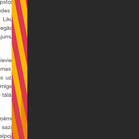
lpstoši uzņēmumi ir
des faktiski nozīmē
. Likums paredz vēl
egādātājiem. Proti,
jumu, ka ir veicis
viesīs faktiskas un
camas un ar minimālu
ijas uzņēmuma pusē,
zīmīgs un nav gatavs
o tālākas sadarbības
uzņēmumu) un gribat
sazināties ar mūsu
kalpojumu sniegšana