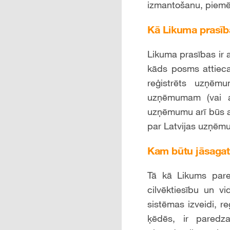
izmantošanu, piemē
Kā Likuma prasīb
Likuma prasības ir 
kāds posms attiecas 
reģistrēts uzņēm
uzņēmumam (vai a
uzņēmumu arī būs a
par Latvijas uzņēm
Kam būtu jāsagat
Tā kā Likums pare
cilvēktiesību un v
sistēmas izveidi, 
ķēdēs, ir paredz