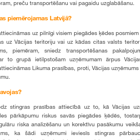
ram, preču transportēšanu vai pagaidu uzglabāšanu.
as piemērojamas Latvijā?
attiecināmas uz pilnīgi visiem piegādes ķēdes posmiem n
uz Vācijas teritoriju vai uz kādas citas valsts teritori
ums, piemēram, sniedz transportēšanas pakalpojum
r to grupā ietilpstošam uzņēmumam ārpus Vācijas)
ttiecināmas Likuma prasības, proti, Vācijas uzņēmums 
umu.
avojas?
dz stingras prasības attiecībā uz to, kā Vācijas 
ides pārkāpumu riskus savās piegādes ķēdēs, tostar
regulāru riska analizēšanu un korektīvu pasākumu veik
ams, ka šādi uzņēmumi ieviesīs stingras pārbau