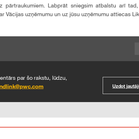
z pārtraukumiem. Labprāt sniegsim atbalstu arī tad
ā ar Vācijas uzņēmumu un uz jūsu uzņēmumu attiecas Li
ntārs par šo rakstu, lūdzu,
indlink@pwc.com
Uzdot jautā