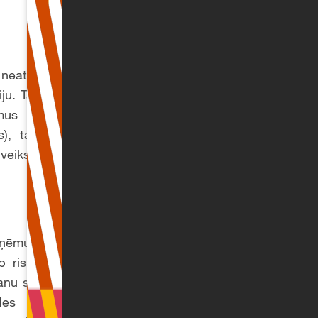
eatkarīgi no tā, vai
ju. Tātad, ja Latvijā
us lielam Vācijas
, tad uz Latvijas
veiks pārbaudes arī
uzņēmumiem mazināt
p risku pārvaldības
šanu savās piegādes
des visiem saviem