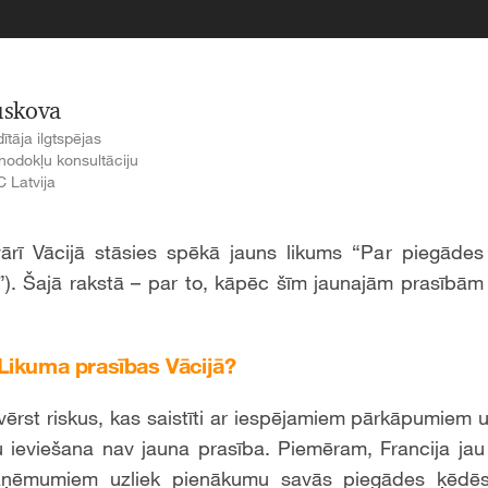
uskova
ītāja ilgtspējas
nodokļu konsultāciju
 Latvija
ārī Vācijā stāsies spēkā jauns likums “Par piegāde
”). Šajā rakstā – par to, kāpēc šīm jaunajām prasībām
Likuma prasības Vācijā?
ovērst riskus, kas saistīti ar iespējamiem pārkāpumie
 ieviešana nav jauna prasība. Piemēram, Francija jau
zņēmumiem uzliek pienākumu savās piegādes ķēdēs