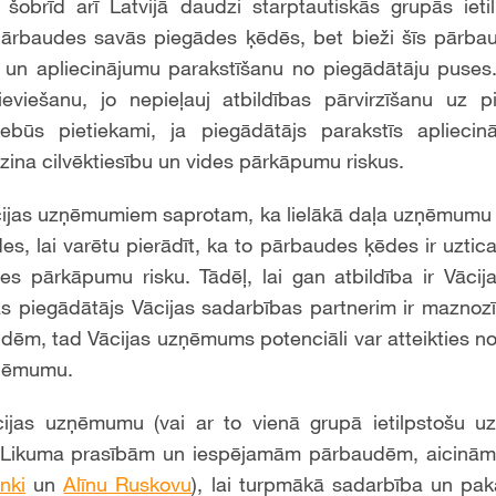
 šobrīd arī Latvijā daudzi starptautiskās grupās ieti
pārbaudes savās piegādes ķēdēs, bet bieži šīs pārbau
u un apliecinājumu parakstīšanu no piegādātāju puses
ieviešanu, jo nepieļauj atbildības pārvirzīšanu uz pi
ebūs pietiekami, ja piegādātājs parakstīs apliecinā
ina cilvēktiesību un vides pārkāpumu riskus.
ijas uzņēmumiem saprotam, ka lielākā daļa uzņēmumu ie
es, lai varētu pierādīt, ka to pārbaudes ķēdes ir uzti
ides pārkāpumu risku. Tādēļ, lai gan atbildība ir Vāc
as piegādātājs Vācijas sadarbības partnerim ir mazno
ēm, tad Vācijas uzņēmums potenciāli var atteikties n
zņēmumu.
cijas uzņēmumu (vai ar to vienā grupā ietilpstošu 
ā Likuma prasībām un iespējamām pārbaudēm, aicinām 
nki
un
Alīnu Ruskovu
), lai turpmākā sadarbība un pa