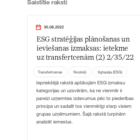
Saistītie raksti
30.08.2022
ESG stratēģijas plānošanas un
ieviešanas izmaksas: ietekme
uz transfertcenām (2) 2/35/22
Transfertcenas
Nodokļi
Ilgtspēja (ESG)
Iepriekšējā rakstā aplūkojām ESG izmaksu
kategorijas un uzsvērām, ka ne vienmēr ir
pareizi uzņemties izdevumus pēc to piederības
principa un sadalīt tos vienmērīgi starp visiem
grupas uzņēmumiem. Šajā rakstā turpinām
analizēt iemeslus.