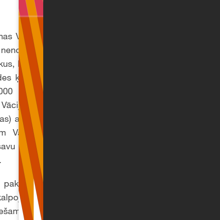
as Vācijas lielajiem
nenošķir pilnas un
kus, kas nodarbināti
des ķēdes pārbaudi
00 darbinieku. Ja
lo Vācijas uzņēmumu,
as) attieksies tādas
 Vācijas lielajiem
avu piegādes ķēdi
.
 pakalpojumiem. Tā
kalpojumus, sākot ar
eciešamo pakalpojumu