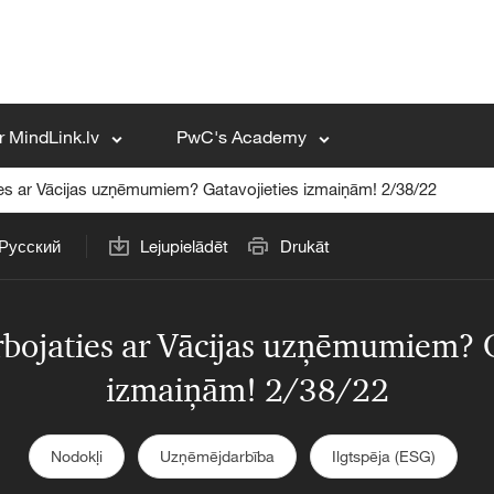
r MindLink.lv
PwC's Academy
ies ar Vācijas uzņēmumiem? Gatavojieties izmaiņām! 2/38/22
Русский
Lejupielādēt
Drukāt
arbojaties ar Vācijas uzņēmumiem? G
izmaiņām! 2/38/22
Nodokļi
Uzņēmējdarbība
Ilgtspēja (ESG)