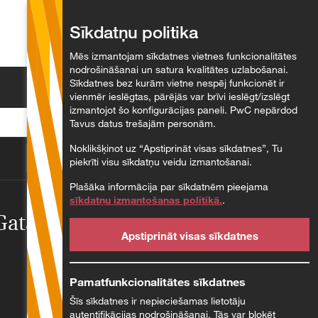
Sīkdatņu politika
Latviešu
Mēs izmantojam sīkdatnes vietnes funkcionalitātes
nodrošināšanai un satura kvalitātes uzlabošanai.
Sīkdatnes bez kurām vietne nespēj funkcionēt ir
Meklēt
vienmēr ieslēgtas, pārējās var brīvi ieslēgt/izslēgt
izmantojot šo konfigurācijas paneli. PwC nepārdod
Tavus datus trešajām personām.
Noklikšķinot uz “Apstiprināt visas sīkdatnes”, Tu
piekrīti visu sīkdatņu veidu izmantošanai.
Plašāka informācija par sīkdatnēm pieejama
sīkdatņu izmantošanas politikā.
.
atavojieties
Apstiprināt visas sīkdatnes
Pamatfunkcionalitātes sīkdatnes
Šīs sīkdatnes ir nepieciešamas lietotāju
autentifikācijas nodrošināšanai. Tās var bloķēt