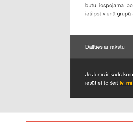
būtu iespējama be
ietilpst vienā grup
Dalīties ar rakstu
Ja Jums ir kāds kome
iesūtiet to šeit
lv_m