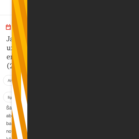
Skatīt visas Īsziņas
02.08.2022
Jauna atbalsta programma
uzņēmējdarbības
energoefektivitātes celšanai
(2) 1/31/22
Atvērtie raksti
Nodokļi
Uzņēmējdarbība
Ilgtspēja (ESG)
Šā gada 12. jūlija Īsziņā informējām MindLink
abonentus par jaunu atbalsta programmu, kas
balstīta uz nesen pieņemtajiem MK
noteikumiem. Iepriekšējā rakstā aplūkojām,
kādi komersanti varēs pieteikties atbalstam,