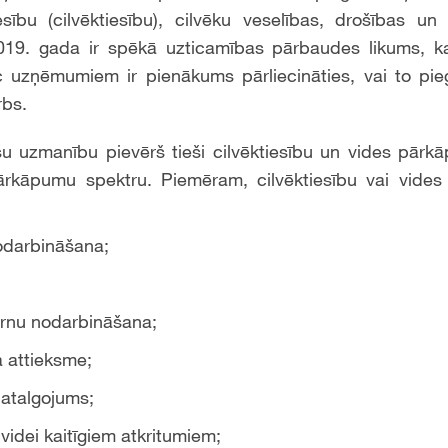
sību (cilvēktiesību), cilvēku veselības, drošības u
19. gada ir spēkā uzticamības pārbaudes likums, ka
 uzņēmumiem ir pienākums pārliecināties, vai to pi
rbs.
šu uzmanību pievērš tieši cilvēktiesību un vides pārk
ārkāpumu spektru. Piemēram, cilvēktiesību vai vide
odarbināšana;
ērnu nodarbināšana;
a attieksme;
 atalgojums;
 videi kaitīgiem atkritumiem;