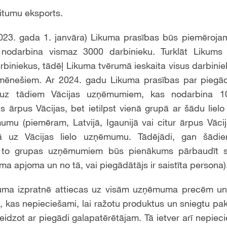
itumu eksports.
 2023. gada 1. janvāra) Likuma prasības būs piemērojam
odarbina vismaz 3000 darbinieku. Turklāt Likums 
rbiniekus, tādēļ Likuma tvērumā ieskaita visus darbinie
mēnešiem. Ar 2024. gadu Likuma prasības par piegā
 uz tādiem Vācijas uzņēmumiem, kas nodarbina 10
 ārpus Vācijas, bet ietilpst vienā grupā ar šādu lie
u (piemēram, Latvijā, Igaunijā vai citur ārpus Vācij
 uz Vācijas lielo uzņēmumu. Tādējādi, gan šādiem
to grupas uzņēmumiem būs pienākums pārbaudīt s
uma apjoma un no tā, vai piegādātājs ir saistīta persona)
uma izpratnē attiecas uz visām uzņēmuma precēm un
, kas nepieciešami, lai ražotu produktus un sniegtu pa
 beidzot ar piegādi galapatērētājam. Tā ietver arī nepi