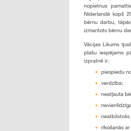
nopietnus pamattie
Nīderlandē kopš 20
bērnu darbu, tāpēc
izmantots bērnu da
Vācijas Likums īpa
plašu iespējamo p
izpratnē ir:
piespiedu n
verdzība;
neatļauta b
nevienlīdzīg
neatbilstošs
rīkošanās ar