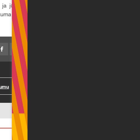
, ja jūsu uzņēmums
kuma prasības.
jumu