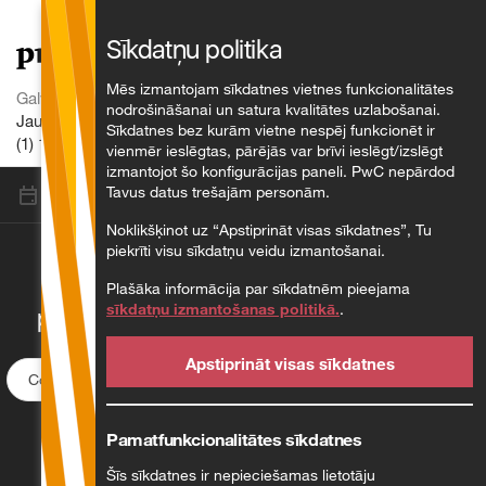
Izvēlne
Sīkdatņu politika
Mēs izmantojam sīkdatnes vietnes funkcionalitātes
Galvenā lapa
Visas Īsziņas
nodrošināšanai un satura kvalitātes uzlabošanai.
Jaunākās vēsmas pastāvīgās pārstāvniecības noteikšanā
Sīkdatnes bez kurām vietne nespēj funkcionēt ir
(1) 1/12/23
vienmēr ieslēgtas, pārējās var brīvi ieslēgt/izslēgt
izmantojot šo konfigurācijas paneli. PwC nepārdod
Tavus datus trešajām personām.
21.03.2023
English
Русский
Noklikšķinot uz “Apstiprināt visas sīkdatnes”, Tu
piekrīti visu sīkdatņu veidu izmantošanai.
Jaunākās vēsmas pastāvīgās
Plašāka informācija par sīkdatnēm pieejama
sīkdatņu izmantošanas politikā.
.
pārstāvniecības noteikšanā (1) 1/12/23
Apstiprināt visas sīkdatnes
Covid-19
UIN
Nodokļi
Uzņēmējdarbība
Pamatfunkcionalitātes sīkdatnes
Šīs sīkdatnes ir nepieciešamas lietotāju