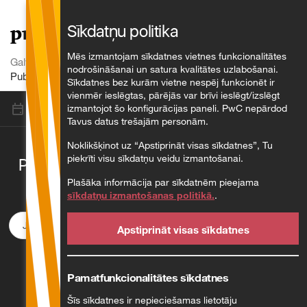
Izvēlne
Sīkdatņu politika
Mēs izmantojam sīkdatnes vietnes funkcionalitātes
Galvenā lapa
Visas Īsziņas
nodrošināšanai un satura kvalitātes uzlabošanai.
Publisko iepirkumu prasības, kas kropļo konkurenci 1/8/23
Sīkdatnes bez kurām vietne nespēj funkcionēt ir
vienmēr ieslēgtas, pārējās var brīvi ieslēgt/izslēgt
21.02.2023
izmantojot šo konfigurācijas paneli. PwC nepārdod
English
Русский
Tavus datus trešajām personām.
Noklikšķinot uz “Apstiprināt visas sīkdatnes”, Tu
piekrīti visu sīkdatņu veidu izmantošanai.
Publisko iepirkumu prasības, kas kropļo
Plašāka informācija par sīkdatnēm pieejama
konkurenci 1/8/23
sīkdatņu izmantošanas politikā.
.
Juridiskie jautājumi
Nodokļi
Uzņēmējdarbība
Apstiprināt visas sīkdatnes
Pamatfunkcionalitātes sīkdatnes
Šīs sīkdatnes ir nepieciešamas lietotāju