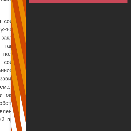
 собственность, и
нужно уплачивать и
 заключил, что НН
а также с прямо
 пользования. За
 собственности в
анность платить НН
зависимо от того,
емельный участок,
и оказании услуги
обственник земли,
авлению, напрямую
ий принудительной