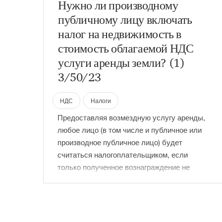
Нужно ли производному
публичному лицу включать
налог на недвижимость в
стоимость облагаемой НДС
услуги аренды земли? (1)
3/50/23
НДС
Налоги
Предоставляя возмездную услугу аренды,
любое лицо (в том числе и публичное или
производное публичное лицо) будет
считаться налогоплательщиком, если
только полученное вознаграждение не
является символическим. Итак, сама услуга
аренды будет сделкой, к которой
применяются нормы закона о НДС. В данной
статье – о том, считается ли удержанный с