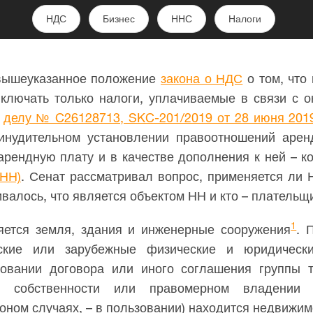
НДС
Бизнес
ННС
Налоги
вышеуказанное положение
закона о НДС
о том, что
ключать только налоги, уплачиваемые в связи с о
о
делу № C26128713, SKC-201/2019 от 28 июня 201
инудительном установлении правоотношений арен
арендную плату и в качестве дополнения к ней – 
(НН)
. Сенат рассматривал вопрос, применяется ли 
валось, что является объектом НН и кто – плательщ
1
ется земля, здания и инженерные сооружения
. 
ские или зарубежные физические и юридическ
овании договора или иного соглашения группы 
 в собственности или правомерном владении 
оном случаях, – в пользовании) находится недвижим