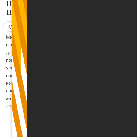
Проект поправок к закону о
НДС 3/47/23
НДС
ПНП
Налоги
Министерство финансов предложило внести
в закон о НДС ряд изменений, которые
должны вступить в силу в 2024 году. Проект
поправок разработан, чтобы
усовершенствовать регулирование НДС,
предусматривая, что НДС не облагаются
конкретные услуги, тесно связанные со
спортом, а также чтобы уменьшить
административное бремя, способствовать
упорядочиванию среды
предпринимательской деятельности и
пересмотреть условия коррекции
предналога за невозвратные долги для
зарегистрированных плательщиков НДС.