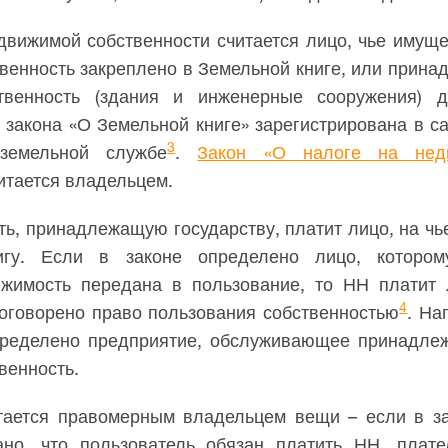
движимой собственности считается лицо, чье имуще
венность закреплено в Земельной книге, или прина
твенность (здания и инженерные сооружения) д
 закона «О Земельной книге» зарегистрирована в с
3
 земельной службе
.
Закон «О налоге на недв
читается владельцем.
ь, принадлежащую государству, платит лицо, на чь
гу. Если в законе определено лицо, которо
ижимость передана в пользование, то НН платит 
4
 оговорено право пользования собственностью
. На
ределено предприятие, обслуживающее принадле
венность.
тается правомерным владельцем вещи – если в за
ано, что пользователь обязан платить НН, плат