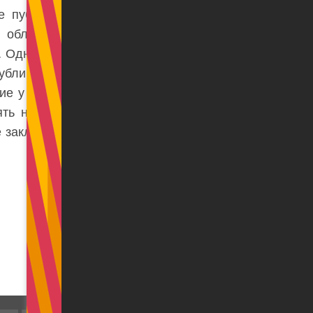
е публичное лицо,
в облагаемую НДС
. Однако учитывая,
блично, в случае
ие у арендодателя
ять на применение
 заключало сделку