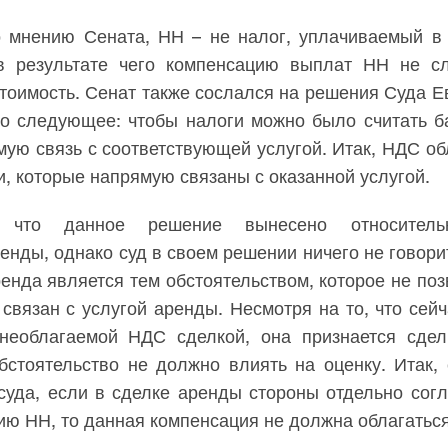
о мнению Сената, НН – не налог, уплачиваемый в 
в результате чего компенсацию выплат НН не с
оимость. Сенат также сослался на решения Суда Е
но следующее: чтобы налоги можно было считать б
ую связь с соответствующей услугой. Итак, НДС об
, которые напрямую связаны с оказанной услугой.
, что данное решение вынесено относительн
енды, однако суд в своем решении ничего не говорит
енда является тем обстоятельством, которое не позв
вязан с услугой аренды. Несмотря на то, что сей
необлагаемой НДС сделкой, она признается сде
бстоятельство не должно влиять на оценку. Итак,
 суда, если в сделке аренды стороны отдельно сог
ию НН, то данная компенсация не должна облагатьс