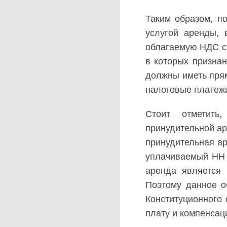
Таким образом, п
услугой аренды, 
облагаемую НДС ст
в которых призна
должны иметь прям
налоговые платежи
Стоит отметить
принудительной ар
принудительная ар
уплачиваемый НН с
аренда является 
Поэтому данное о
Конституционного
плату и компенсац