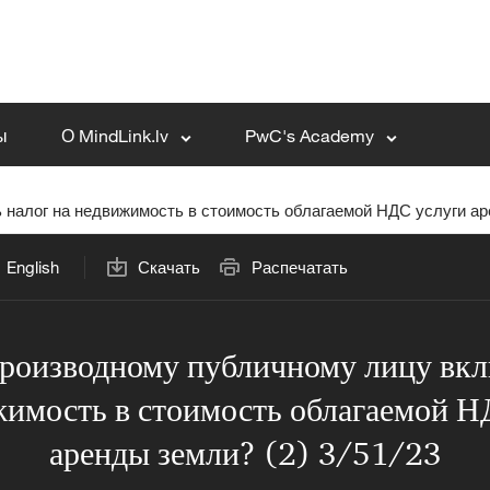
ы
О MindLink.lv
PwC's Academy
налог на недвижимость в стоимость облагаемой НДС услуги аре
English
Скачать
Распечатать
роизводному публичному лицу вкл
жимость в стоимость облагаемой Н
аренды земли? (2) 3/51/23