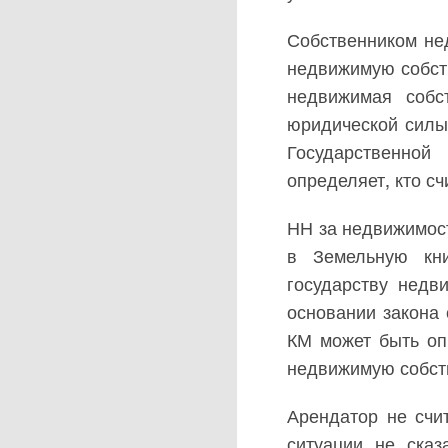
Собственником не
недвижимую собст
недвижимая собс
юридической силы
Государственной
определяет, кто с
НН за недвижимост
в Земельную кни
государству недв
основании закона
КМ может быть оп
недвижимую собст
Арендатор не счи
ситуации не сказ