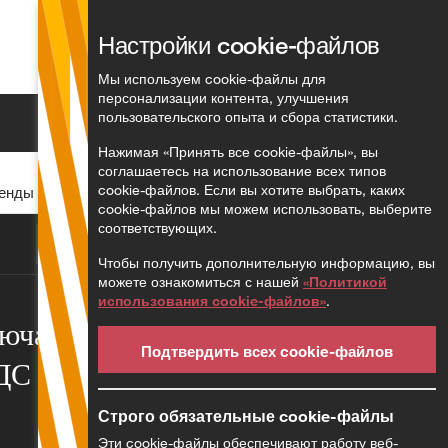
Настройки cookie-файлов
Русский
Мы используем cookie-файлы для
персонализации контента, улучшения
пользовательского опыта и сбора статистики.
Поиск
Нажимая «Принять все cookie-файлы», вы
соглашаетесь на использование всех типов
cookie-файлов. Если вы хотите выбрать, каких
нды земли? (2) 3/51/23
cookie-файлов мы можем использовать, выберите
соответствующих.
Чтобы получить дополнительную информацию, вы
можете ознакомиться с нашей
«Политикой
использования cookie-файлов»
.
ючать налог
Подтвердить всех cookie-файлов
ДС услуги
Строго обязательные cookie-файлы
Эти cookie-файлы обеспечивают работу веб-