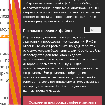
собираемая этими cookie-файлами, обобщается
и, соответственно, является анонимной. Если вы
ственное право на
запретите использовать эти cookie-файлы, мы не
длежащая которому
сможем отслеживать посещаемость сайта и не
сможем регулировать его работу.
о восстановления
амоуправлении или
Рекламные cookie-файлы
ижимость»
также
В целях продвижения своих услуг, сбора
статистики и проведения исследований, PwC и
MindLink.lv может размещать на других сайтах
рекламу, которая будет видна вам. Cookie-файлы
е имя она занесена
используются для того, чтобы сделать
предложения ориентированными на вас и ваши
му принадлежащая
интересы. Кроме того, они нужны для
лицо, которому на
предотвращения частого появления одной и той
пример, правилами
же рекламы. Эти рекламные обращения
предназначены исключительно для того, чтобы
жащую государству
ознакомить вас с потенциально интересными для
вас предложениями. PwC не продает ваши
данные третьим лицам.
коне в конкретной
Сохранить настройки cookie и закрыть
ельщиком является