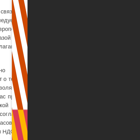
связи с оказанной
ледует включать в
вропейского союза,
азой для НДС, они
лагаются только те
о обстоятельств
 о том, что именно
оляет считать, что
час принудительная
лкой в целях НДС.
 согласно решению
ласовали арендную
я НДС.