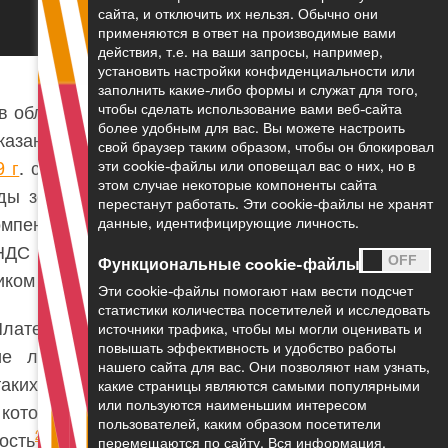
сайта, и отключить их нельзя. Обычно они
применяются в ответ на производимые вами
действия, т.е. на ваши запросы, например,
установить настройки конфиденциальности или
заполнить какие-либо формы и служат для того,
чтобы сделать использование вами веб-сайта
 в облагаемую НДС
более удобным для вас. Вы можетe настроить
казанием услуги, в
свой браузер таким образом, чтобы он блокировал
9 г
. смотрит Сенат.
эти cookie-файлы или оповещал вас о них, но в
этом случае некоторые компоненты сайта
ды земли, которое
перестанут работать. Эти cookie-файлы не хранят
компенсацию
налога
данные, идентифицирующие личность.
НДС к компенсации
Функциональные cookie-файлы
иком НН.
Эти cookie-файлы помогают нам вести подсчет
статистики количества посетителей и исследовать
Плательщиками НН
источники трафика, чтобы мы могли оценивать и
повышать эффективность и удобство работы
ие лица, а также
нашего сайта для вас. Они позволяют нам узнать,
таких лиц либо их
какие страницы являются самыми популярными
или пользуются наименьшим интересом
которых (или, в
пользователей, каким образом посетители
2
ость
.
перемещаются по сайту. Вся информация,