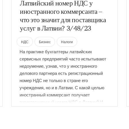
Латвийский номер НДС у
иностранного коммерсанта –
что это значит для поставщика
услуг в Латвии? 3/48/23
НДС
Бизнес
Налоги
На практике бухгалтеры латвийских
сервисных предприятий часто испытывают
недоумение, узнав, что у иностранного
делового партнера есть регистрационный
номер НДС не только в стране его
учреждения, но и в Латвии. С какой целью
иностранный коммерсант получает
регистрационный номер НДС в Латвии? И
как это влияет на поставщиков услуги в
Латвии? Подробнее об этом – в данной
статье.